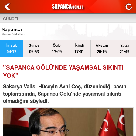
GÜNCEL
Sapanca
Namaz Vakitleri
İmsak
Güneş
Öğle
İkindi
Akşam
Yatsı
04:13
05:53
13:09
17:01
20:15
21:49
''SAPANCA GÖLÜ'NDE YAŞAMSAL SIKINTI
YOK''
Sakarya Valisi Hüseyin Avni Coş, düzenlediği basın
toplantısında, Sapanca Gölü'nde yaşamsal sıkıntı
olmadığını söyledi.