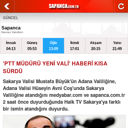
GÜNCEL
Sapanca
Namaz Vakitleri
İmsak
Güneş
Öğle
İkindi
Akşam
Yatsı
04:13
05:53
13:09
17:01
20:15
21:49
'PTT MÜDÜRÜ YENİ VALİ' HABERİ KISA
SÜRDÜ
Sakarya Valisi Mustafa Büyük'ün Adana Valiliğine,
Adana Valisi Hüseyin Avni Coş'unda Sakarya
Valiliğine atandığını medyabar.com ve sapanca.com.tr
2 saat önce duyurduğunda Halk TV Sakarya'ya farklı
bir ismin atandığını duyurdu.