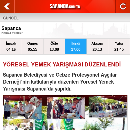
GÜNCEL
Sapanca
Namaz Vakitleri
İmsak
Güneş
Öğle
İkindi
Akşam
Yatsı
04:16
05:55
13:09
17:00
20:13
21:45
YÖRESEL YEMEK YARIŞMASI DÜZENLENDİ
Sapanca Belediyesi ve Gebze Profesyonel Aşçılar
Derneği’nin katkılarıyla düzenlen Yöresel Yemek
Yarışması Sapanca’da yapıldı.