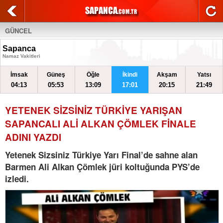
GÜNCEL
Sapanca
Namaz Vakitleri
İmsak
Güneş
Öğle
İkindi
Akşam
Yatsı
04:13
05:53
13:09
17:01
20:15
21:49
YETENEK SİZSİNİZ TÜRKİYE YARIŞAN
SAPANCALI ALİ ALKAN ÇÖMLEK FİNALE
ADINI YAZDI
Yetenek Sizsiniz Türkiye Yarı Final’de sahne alan
Barmen Ali Alkan Çömlek jüri koltuğunda PYS’de
izledi.