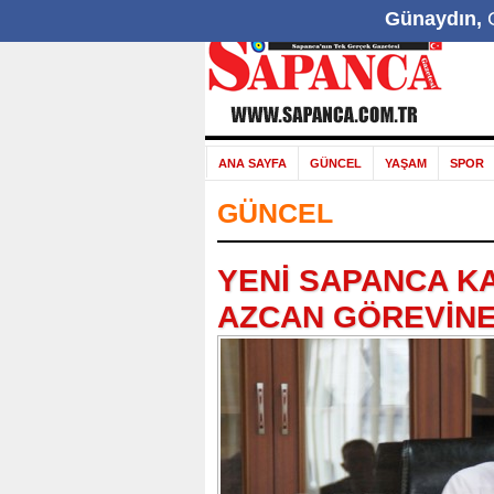
Günaydın,
G
ANA SAYFA
GÜNCEL
YAŞAM
SPOR
GÜNCEL
YENİ SAPANCA K
AZCAN GÖREVİNE