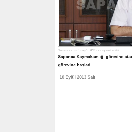
Sapanca.com.tr bugün
854
kez ziyaret edildi.
Sapanca Kaymakamlığı görevine ata
görevine başladı.
10 Eylül 2013 Salı