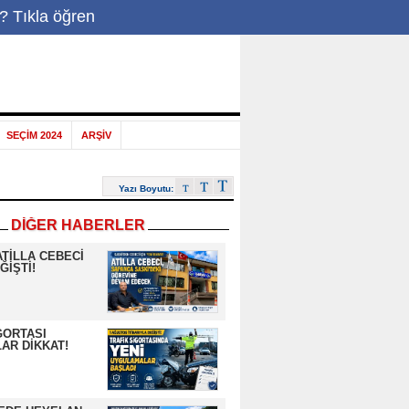
-Posta
|
? Tıkla öğren
SEÇİM 2024
ARŞİV
Yazı Boyutu:
DİĞER HABERLER
ATİLLA CEBECİ
ĞİŞTİ!
GORTASI
AR DİKKAT!