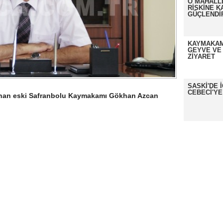
O MAHALL
RİSKİNE K
GÜÇLENDİ
KAYMAKAM
GEYVE VE
ZİYARET
SASKİ'DE 
CEBECİ'YE
nan eski Safranbolu Kaymakamı Gökhan Azcan