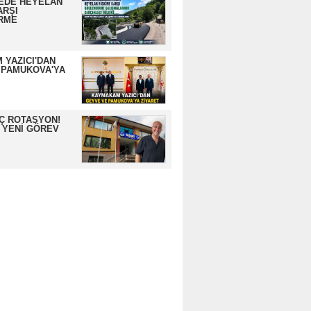
EDE HEYELAN
ARŞI
RME
 YAZICI'DAN
 PAMUKOVA'YA
İÇ ROTASYON!
 YENİ GÖREV