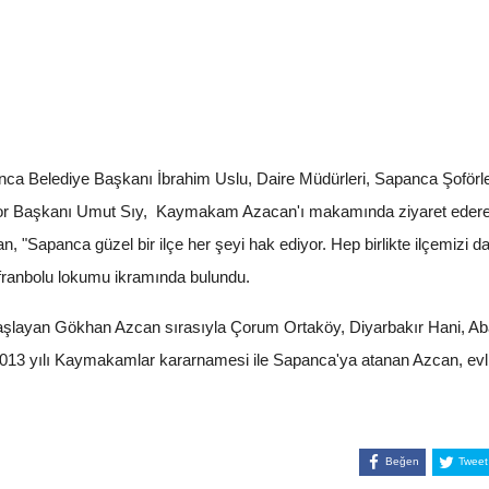
nca Belediye Başkanı İbrahim Uslu, Daire Müdürleri, Sapanca Şoför
or Başkanı Umut Sıy, Kaymakam Azacan'ı makamında ziyaret ederek b
 "Sapanca güzel bir ilçe her şeyi hak ediyor. Hep birlikte ilçemizi d
afranbolu lokumu ikramında bulundu.
şlayan Gökhan Azcan sırasıyla Çorum Ortaköy, Diyarbakır Hani, Ab
013 yılı Kaymakamlar kararnamesi ile Sapanca'ya atanan Azcan, evli
Beğen
Tweet