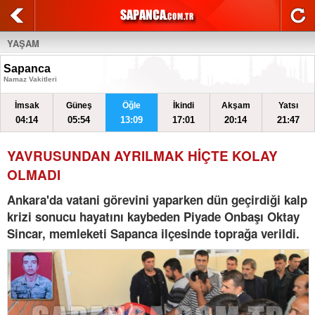
YAŞAM
Sapanca
Namaz Vakitleri
İmsak
Güneş
Öğle
İkindi
Akşam
Yatsı
04:14
05:54
13:09
17:01
20:14
21:47
YAVRUSUNDAN AYRILMAK HİÇTE KOLAY
OLMADI
Ankara'da vatani görevini yaparken dün geçirdiği kalp
krizi sonucu hayatını kaybeden Piyade Onbaşı Oktay
Sincar, memleketi Sapanca ilçesinde toprağa verildi.