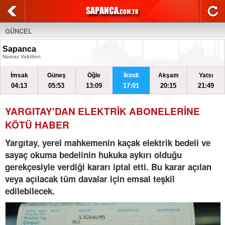
GÜNCEL
Sapanca
Namaz Vakitleri
İmsak
Güneş
Öğle
İkindi
Akşam
Yatsı
04:13
05:53
13:09
17:01
20:15
21:49
YARGITAY'DAN ELEKTRİK ABONELERİNE
KÖTÜ HABER
Yargıtay, yerel mahkemenin kaçak elektrik bedeli ve
sayaç okuma bedelinin hukuka aykırı olduğu
gerekçesiyle verdiği kararı iptal etti. Bu karar açılan
veya açılacak tüm davalar için emsal teşkil
edilebilecek.