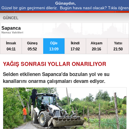
Günaydın,
Güzel bir gün geçirmeni dileriz.
Bugün hava nasıl olacak? Tıkla öğren
GÜNCEL
Sapanca
Namaz Vakitleri
İmsak
Güneş
Öğle
İkindi
Akşam
Yatsı
04:11
05:52
13:09
17:02
20:16
21:50
YAĞIŞ SONRASI YOLLAR ONARILIYOR
Selden etkilenen Sapanca'da bozulan yol ve su
kanallarını onarma çalışmaları devam ediyor.