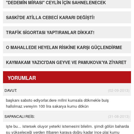
''DEDEMİN MİRASI'' CEYLİN İÇİN SAHNELENECEK
SASKİ'DE ATİLLA CEBECİ KARARI DEĞİŞTİ!
TRAFİK SİGORTASI YAPTIRANLAR DİKKAT!
O MAHALLEDE HEYELAN RİSKİNE KARŞI GÜÇLENDİRME
KAYMAKAM YAZICI'DAN GEYVE VE PAMUKOVA'YA ZİYARET
YORUMLAR
DAVUT:
(02-09-2013)
başkanı saboto ediyorlar.dere milini kumsala dökmekle buiş
hallolmaz.vereyim 100 lira sakarya kumu dökün
SAPANCALI REİS:
(31-08-2013)
işte bu... istersek oluyor yeterki istemesini bilelim. şimdi gölün baharda
su yükseleceği yerden itibaren karaya doğru kadar ince plaj kumu