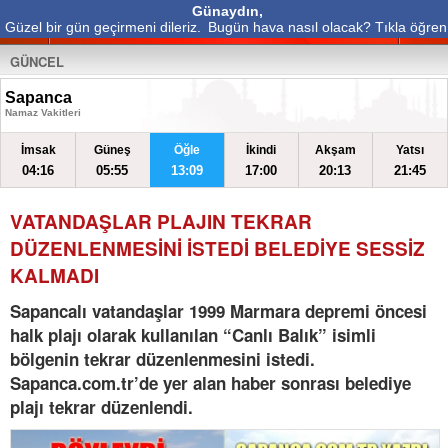
Günaydın,
Güzel bir gün geçirmeni dileriz.
Bugün hava nasıl olacak? Tıkla öğren
GÜNCEL
Sapanca
Namaz Vakitleri
İmsak
Güneş
Öğle
İkindi
Akşam
Yatsı
04:16
05:55
13:09
17:00
20:13
21:45
VATANDAŞLAR PLAJIN TEKRAR
DÜZENLENMESİNİ İSTEDİ BELEDİYE SESSİZ
KALMADI
Sapancalı vatandaşlar 1999 Marmara depremi öncesi
halk plajı olarak kullanılan “Canlı Balık” isimli
bölgenin tekrar düzenlenmesini istedi.
Sapanca.com.tr’de yer alan haber sonrası belediye
plajı tekrar düzenlendi.