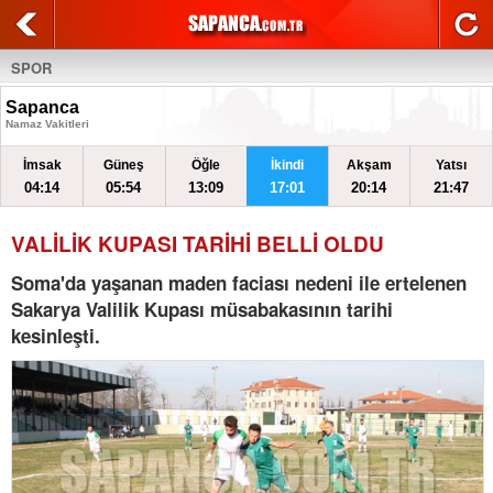
SPOR
Sapanca
Namaz Vakitleri
İmsak
Güneş
Öğle
İkindi
Akşam
Yatsı
04:14
05:54
13:09
17:01
20:14
21:47
VALİLİK KUPASI TARİHİ BELLİ OLDU
Soma'da yaşanan maden faciası nedeni ile ertelenen
Sakarya Valilik Kupası müsabakasının tarihi
kesinleşti.