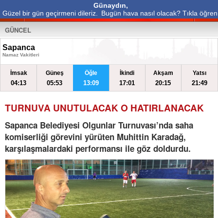
Günaydın,
Güzel bir gün geçirmeni dileriz.
Bugün hava nasıl olacak? Tıkla öğren
GÜNCEL
Sapanca
Namaz Vakitleri
İmsak
Güneş
Öğle
İkindi
Akşam
Yatsı
04:13
05:53
13:09
17:01
20:15
21:49
TURNUVA UNUTULACAK O HATIRLANACAK
Sapanca Belediyesi Olgunlar Turnuvası’nda saha
komiserliği görevini yürüten Muhittin Karadağ,
karşılaşmalardaki performansı ile göz doldurdu.