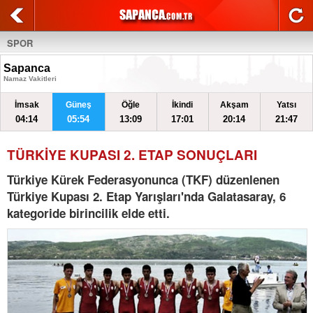
SPOR
Sapanca
Namaz Vakitleri
İmsak
Güneş
Öğle
İkindi
Akşam
Yatsı
04:14
05:54
13:09
17:01
20:14
21:47
TÜRKİYE KUPASI 2. ETAP SONUÇLARI
Türkiye Kürek Federasyonunca (TKF) düzenlenen
Türkiye Kupası 2. Etap Yarışları'nda Galatasaray, 6
kategoride birincilik elde etti.