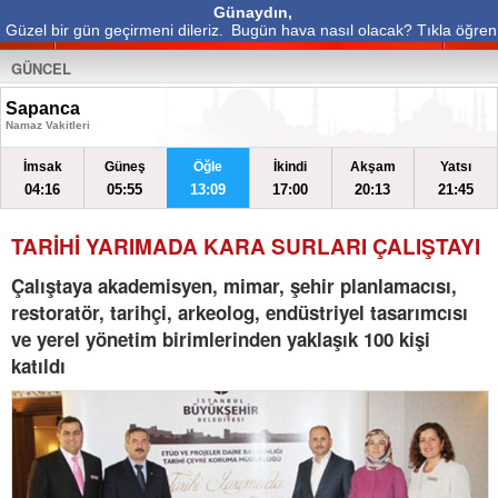
Günaydın,
Güzel bir gün geçirmeni dileriz.
Bugün hava nasıl olacak? Tıkla öğren
GÜNCEL
Sapanca
Namaz Vakitleri
İmsak
Güneş
Öğle
İkindi
Akşam
Yatsı
04:16
05:55
13:09
17:00
20:13
21:45
TARİHİ YARIMADA KARA SURLARI ÇALIŞTAYI
Çalıştaya akademisyen, mimar, şehir planlamacısı,
restoratör, tarihçi, arkeolog, endüstriyel tasarımcısı
ve yerel yönetim birimlerinden yaklaşık 100 kişi
katıldı