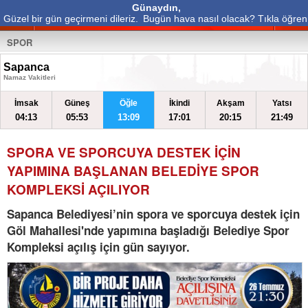
Günaydın,
Güzel bir gün geçirmeni dileriz.
Bugün hava nasıl olacak? Tıkla öğren
SPOR
Sapanca
Namaz Vakitleri
İmsak
Güneş
Öğle
İkindi
Akşam
Yatsı
04:13
05:53
13:09
17:01
20:15
21:49
SPORA VE SPORCUYA DESTEK İÇİN
YAPIMINA BAŞLANAN BELEDİYE SPOR
KOMPLEKSİ AÇILIYOR
Sapanca Belediyesi’nin spora ve sporcuya destek için
Göl Mahallesi'nde yapımına başladığı Belediye Spor
Kompleksi açılış için gün sayıyor.