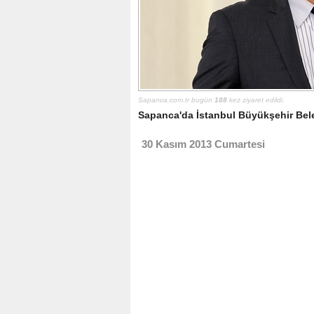
Sapanca.com.tr bugün
188
kez ziyaret edildi.
Sapanca'da İstanbul Büyükşehir Bele
30 Kasım 2013 Cumartesi