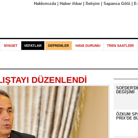
Hakkımızda
|
Haber ihbar
|
İletişim
|
Sapanca Gölü
|
E
SİYASET
VEFATLAR
DEPREMLER
HAVA DURUMU
TREN SAATLERİ
IŞTAYI DÜZENLENDİ
SOFDER'D
DEĞİŞİMİ
ÖZKUM SP
PRİX'DE B