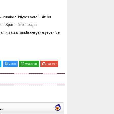
kurumlara ihtiyacı vardı. Biz bu
yor. Spor müzesi başta
malan kısa zamanda gerçekleşecek ve
E-mail
WhatsApp
Haberler
z..
r.