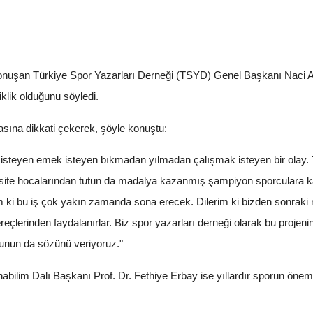
a konuşan Türkiye Spor Yazarları Derneği (TSYD) Genel Başkanı Naci 
lik olduğunu söyledi.
masına dikkati çekerek, şöyle konuştu:
 isteyen emek isteyen bıkmadan yılmadan çalışmak isteyen bir olay. T
ersite hocalarından tutun da madalya kazanmış şampiyon sporculara ka
um ki bu iş çok yakın zamanda sona erecek. Dilerim ki bizden sonraki n
eçlerinden faydalanırlar. Biz spor yazarları derneği olarak bu projeni
Bunun da sözünü veriyoruz."
abilim Dalı Başkanı Prof. Dr. Fethiye Erbay ise yıllardır sporun önem