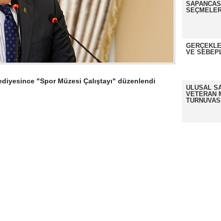
SAPANCASP
SEÇMELER
GERÇEKLE
VE SEBEP
diyesince "Spor Müzesi Çalıştayı" düzenlendi
ULUSAL S
VETERAN 
TURNUVAS