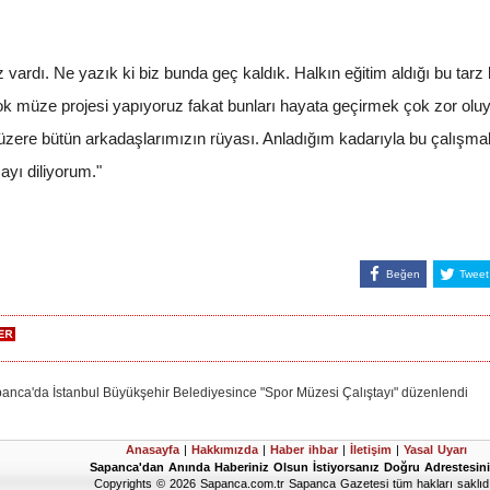
vardı. Ne yazık ki biz bunda geç kaldık. Halkın eğitim aldığı bu tarz 
 çok müze projesi yapıyoruz fakat bunları hayata geçirmek çok zor olu
 üzere bütün arkadaşlarımızın rüyası. Anladığım kadarıyla bu çalış
ayı diliyorum."
Beğen
Tweet
'da İstanbul Büyükşehir Belediyesince "Spor Müzesi Çalıştayı" düzenlendi
Anasayfa
|
Hakkımızda
|
Haber ihbar
|
İletişim
|
Yasal Uyarı
Sapanca'dan Anında Haberiniz Olsun İstiyorsanız Doğru Adrestesini
Copyrights © 2026 Sapanca.com.tr Sapanca Gazetesi tüm hakları saklıdı