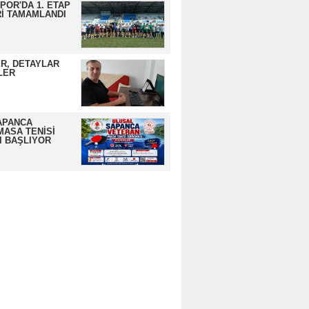
OR'DA 1. ETAP
İ TAMAMLANDI
R, DETAYLAR
LER
APANCA
MASA TENİSİ
I BAŞLIYOR