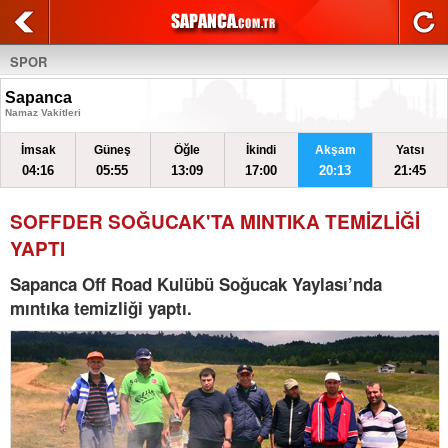
SPOR
Sapanca
Namaz Vakitleri
İmsak
Güneş
Öğle
İkindi
Akşam
Yatsı
04:16
05:55
13:09
17:00
20:13
21:45
SOFFDER SOĞUCAK'TA MINTIKA TEMİZLİĞİ
YAPTI
Sapanca Off Road Kulübü Soğucak Yaylası’nda
mıntıka temizliği yaptı.