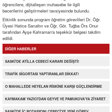
öğrencilere, dijitalleşen muhasebe ile ilgili
becerilerini geliştirmeleri tavsiyesinde bulundu.
Etkinlik sonunda program öğretim görevlileri Dr. Öğr.
Üyesi Hatice Sarıaltın ve Öğr. Gör. Tuğba Örs Onur
tarafından Ayşe Kahraman'a teşekkür belgesi takdim
edildi.
DİĞER HABERLER
SASKİ'DE ATİLLA CEBECİ KARARI DEĞİŞTİ!
TRAFİK SİGORTASI YAPTIRANLAR DİKKAT!
O MAHALLEDE HEYELAN RİSKİNE KARŞI GÜÇLENDİRME
KAYMAKAM YAZICI'DAN GEYVE VE PAMUKOVA'YA ZİYARET
SASKİ'DE İÇ ROTASYON! CEBECİ'YE YENİ GÖREV