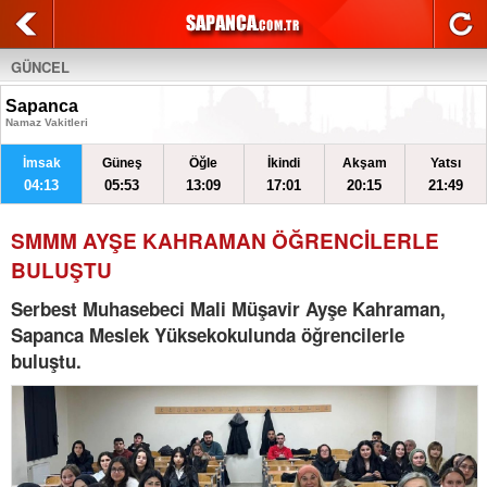
GÜNCEL
Sapanca
Namaz Vakitleri
İmsak
Güneş
Öğle
İkindi
Akşam
Yatsı
04:13
05:53
13:09
17:01
20:15
21:49
SMMM AYŞE KAHRAMAN ÖĞRENCİLERLE
BULUŞTU
Serbest Muhasebeci Mali Müşavir Ayşe Kahraman,
Sapanca Meslek Yüksekokulunda öğrencilerle
buluştu.