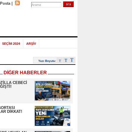
-Posta
|
SEÇİM 2024
ARŞİV
Yazı Boyutu:
DİĞER HABERLER
ATİLLA CEBECİ
ĞİŞTİ!
GORTASI
AR DİKKAT!