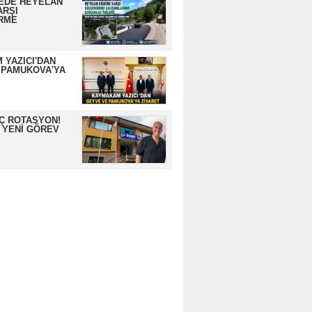
EDE HEYELAN
ARŞI
RME
 YAZICI'DAN
 PAMUKOVA'YA
İÇ ROTASYON!
 YENİ GÖREV