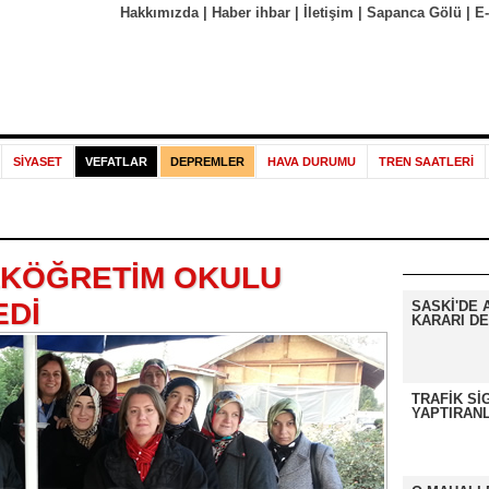
Hakkımızda
|
Haber ihbar
|
İletişim
|
Sapanca Gölü
|
E
SİYASET
VEFATLAR
DEPREMLER
HAVA DURUMU
TREN SAATLERİ
LKÖĞRETİM OKULU
EDİ
SASKİ'DE 
KARARI DE
TRAFİK Sİ
YAPTIRANL