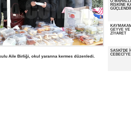
O MAHALL
RİSKİNE K
GÜÇLENDİ
KAYMAKAM
GEYVE VE
ZİYARET
SASKİ'DE 
CEBECİ'YE
u Aile Birliği, okul yararına kermes düzenledi.