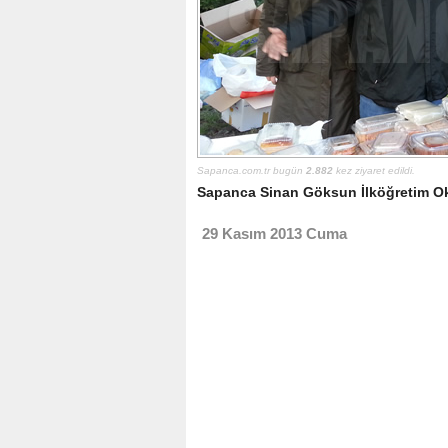
Sapanca.com.tr bugün
2.882
kez ziyaret edildi.
Sapanca Sinan Göksun İlköğretim Okul
29 Kasım 2013 Cuma