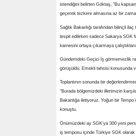
istendiğini belirten Göktaş, "Bu kapsamd
geçerek tezkere almasına az bir zaman k
Sağlık Bakanlığı tarafından bilinçli ilaç 
tespit edilirken sadece Sakarya SGK Mü
karnesini ortaya çıkarmaya çalıştıkların
Gündemdeki Geçici İş görmemezlik rapor
görüşüldü. Emekli tahsisi konusunda va
Toplantının sonunda bir değerlendirmed
"Burada bölgemizdeki illerimizin karşıl
Bakanlığa iletiyoruz. Yoğun bir Tempo 
konuştu.
Önümüzdeki ay SGK'ya 300 yeni persone
iş temposu içinde Türkiye SGK olarak