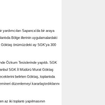
ür yardımcıları Sapanca'da bir araya
antıda Bölge illerinin uygulamalardaki
urat Göktaş önümüzdeki ay SGK'ya 300
sinde Özkum Tesislerinde yapıldı. SGK
stanbul SGK İl Müdürü Murat Göktaş
receklerini belirten Göktaş, toplantıda
emineri düzenlemeyi kararlaştırdıklarını
n az iki toplantı yapılmasının