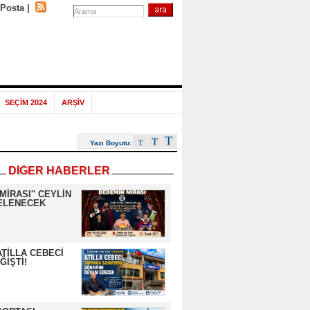
-Posta
|
SEÇİM 2024
ARŞİV
Yazı Boyutu:
DİĞER HABERLER
MİRASI'' CEYLİN
NELENECEK
ATİLLA CEBECİ
ĞİŞTİ!