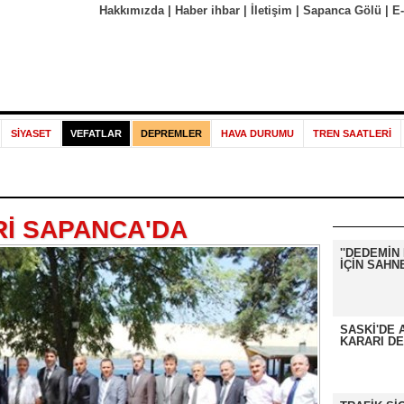
Hakkımızda
|
Haber ihbar
|
İletişim
|
Sapanca Gölü
|
E
SİYASET
VEFATLAR
DEPREMLER
HAVA DURUMU
TREN SAATLERİ
Rİ SAPANCA'DA
''DEDEMİN 
İÇİN SAH
SASKİ'DE 
KARARI DE