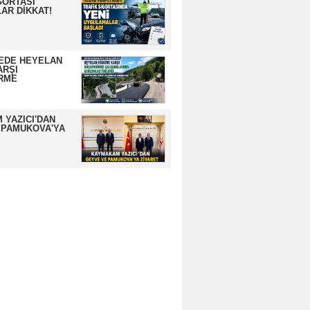
GORTASI
AR DİKKAT!
EDE HEYELAN
ARŞI
RME
 YAZICI'DAN
 PAMUKOVA'YA