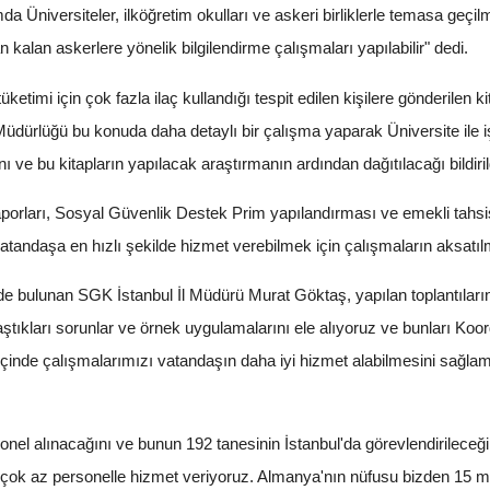
a Üniversiteler, ilköğretim okulları ve askeri birliklerle temasa geçil
alan askerlere yönelik bilgilendirme çalışmaları yapılabilir" dedi.
tüketimi için çok fazla ilaç kullandığı tespit edilen kişilere gönderilen ki
dürlüğü bu konuda daha detaylı bir çalışma yaparak Üniversite ile işbi
ı ve bu kitapların yapılacak araştırmanın ardından dağıtılacağı bildiril
ları, Sosyal Güvenlik Destek Prim yapılandırması ve emekli tahsis v
tandaşa en hızlı şekilde hizmet verebilmek için çalışmaların aksatılm
e bulunan SGK İstanbul İl Müdürü Murat Göktaş, yapılan toplantıların 
aştıkları sorunlar ve örnek uygulamalarını ele alıyoruz ve bunları Koor
içinde çalışmalarımızı vatandaşın daha iyi hizmet alabilmesini sağlama
l alınacağını ve bunun 192 tanesinin İstanbul'da görevlendirileceğin
 çok az personelle hizmet veriyoruz. Almanya'nın nüfusu bizden 15 