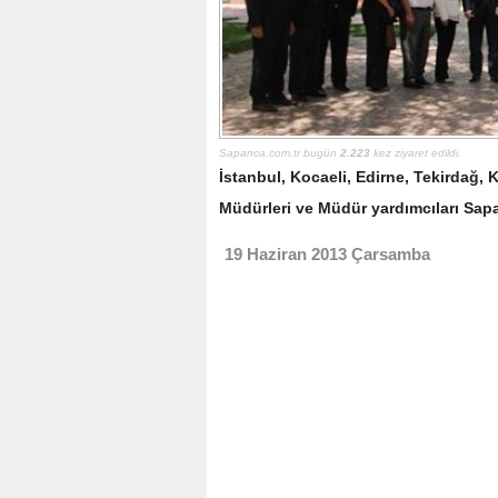
Sapanca.com.tr bugün
2.223
kez ziyaret edildi.
İstanbul, Kocaeli, Edirne, Tekirdağ, 
Müdürleri ve Müdür yardımcıları Sapa
19 Haziran 2013 Çarsamba