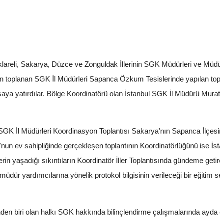
ırklareli, Sakarya, Düzce ve Zonguldak İllerinin SGK Müdürleri ve Müd
çin toplanan SGK İl Müdürleri Sapanca Özkum Tesislerinde yapılan topl
asaya yatırdılar. Bölge Koordinatörü olan İstanbul SGK İl Müdürü M
an SGK İl Müdürleri Koordinasyon Toplantısı Sakarya'nın Sapanca İlçe
un ev sahipliğinde gerçekleşen toplantının Koordinatörlüğünü ise İ
llerin yaşadığı sıkıntıların Koordinatör İller Toplantısında gündeme geti
dür yardımcılarına yönelik protokol bilgisinin verileceği bir eğitim s
en biri olan halkı SGK hakkında bilinçlendirme çalışmalarında ayda e