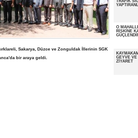
TRAFİK Sİ
YAPTIRANL
O MAHALL
RİSKİNE K
GÜÇLENDİ
Kırklareli, Sakarya, Düzce ve Zonguldak İllerinin SGK
KAYMAKAM
GEYVE VE
nca'da bir araya geldi.
ZİYARET