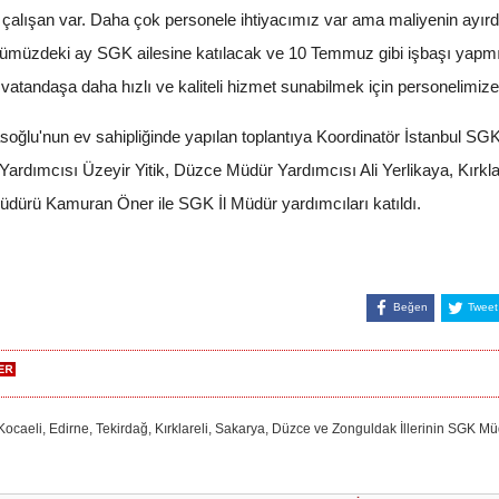
in çalışan var. Daha çok personele ihtiyacımız var ama maliyenin ayırd
önümüzdeki ay SGK ailesine katılacak ve 10 Temmuz gibi işbaşı yapmış
vatandaşa daha hızlı ve kaliteli hizmet sunabilmek için personelimize 
lu'nun ev sahipliğinde yapılan toplantıya Koordinatör İstanbul SGK
dımcısı Üzeyir Yitik, Düzce Müdür Yardımcısı Ali Yerlikaya, Kırklare
üdürü Kamuran Öner ile SGK İl Müdür yardımcıları katıldı.
Beğen
Tweet
li, Edirne, Tekirdağ, Kırklareli, Sakarya, Düzce ve Zonguldak İllerinin SGK Müd