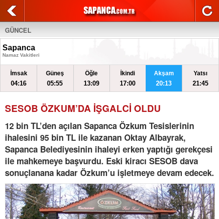
GÜNCEL
Sapanca
Namaz Vakitleri
İmsak
Güneş
Öğle
İkindi
Akşam
Yatsı
04:16
05:55
13:09
17:00
20:13
21:45
SESOB ÖZKUM’DA İŞGALCİ OLDU
12 bin TL’den açılan Sapanca Özkum Tesislerinin
ihalesini 95 bin TL ile kazanan Oktay Albayrak,
Sapanca Belediyesinin ihaleyi erken yaptığı gerekçesi
ile mahkemeye başvurdu. Eski kiracı SESOB dava
sonuçlanana kadar Özkum’u işletmeye devam edecek.