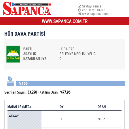
Sayfayı yenile
Veri saati:
04:07
www.sapanca.com.tr
WWW.SAPANCA.COM.TR
HÜR DAVA PARTİSİ
PARTİ
: HÜDA PAR
ADAYLIK
: BELEDİYE MECLİS ÜYELİĞİ
KAZANILAN ÜYE
: 0
%100
Seçmen Sayısı:
33.290
|
Katılım Oranı:
%77.96
MAHALLE (MEC)
OY
ORAN
AKÇAY
1
%0.2