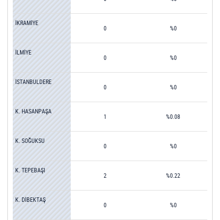
İKRAMİYE
0
%0
İLMİYE
0
%0
İSTANBULDERE
0
%0
K. HASANPAŞA
1
%0.08
K. SOĞUKSU
0
%0
K. TEPEBAŞI
2
%0.22
K. DİBEKTAŞ
0
%0