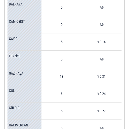
BALKAYA
0
%0
CAMİCEDİT
0
%0
ÇAYİCİ
5
%0.16
FEVZİYE
0
%0
GAZİPAŞA
13
%0.31
GÖL
6
%0.24
GÜLDİBİ
5
%0.27
HACIMERCAN
0
%0