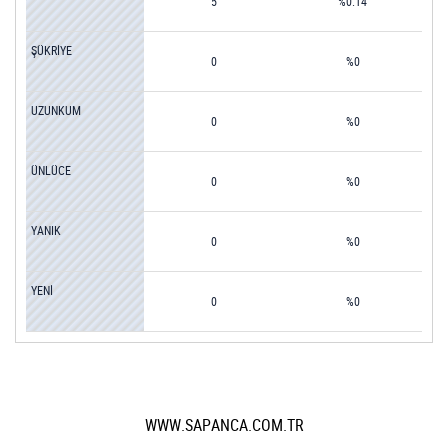
5
%0.14
ŞÜKRİYE
0
%0
UZUNKUM
0
%0
ÜNLÜCE
0
%0
YANIK
0
%0
YENİ
0
%0
WWW.SAPANCA.COM.TR