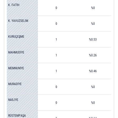
K. FATİH
0
%0
K. YAVUZSELİM
0
%0
KURUÇEŞME
1
%0.53
MAHMUDİYE
1
%0.26
MEMNUNİYE
1
%0.46
MURADİYE
0
%0
NAİLİYE
0
%0
RÜSTEMPAŞA