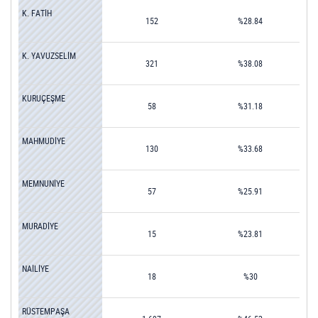
K. FATİH
152
%28.84
K. YAVUZSELİM
321
%38.08
KURUÇEŞME
58
%31.18
MAHMUDİYE
130
%33.68
MEMNUNİYE
57
%25.91
MURADİYE
15
%23.81
NAİLİYE
18
%30
RÜSTEMPAŞA