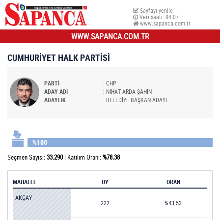
Sayfayı yenile
Veri saati:
04:07
www.sapanca.com.tr
WWW.SAPANCA.COM.TR
CUMHURİYET HALK PARTİSİ
PARTİ
: CHP
ADAY ADI
: NİHAT ARDA ŞAHİN
ADAYLIK
: BELEDİYE BAŞKAN ADAYI
%100
Seçmen Sayısı:
33.290
|
Katılım Oranı:
%78.38
MAHALLE
OY
ORAN
AKÇAY
222
%43.53