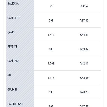
BALKAYA
23
%43.4
CAMİCEDİT
298
%37.82
ÇAYİCİ
1.413
%44.41
FEVZİYE
108
%59.02
GAZİPAŞA
1.768
%42.11
GÖL
1.114
%43.65
GÜLDİBİ
533
%28.23
HACIMERCAN
367
%67.59