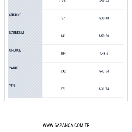
1.697
%46.52
ŞÜKRİYE
57
%30.48
UZUNKUM
141
%50.36
ÜNLÜCE
104
%48.6
YANIK
332
%43.34
YENİ
371
%31.74
WWW.SAPANCA.COM.TR