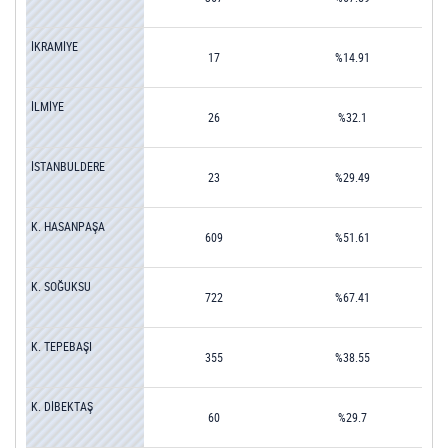
İKRAMİYE
17
%14.91
İLMİYE
26
%32.1
İSTANBULDERE
23
%29.49
K. HASANPAŞA
609
%51.61
K. SOĞUKSU
722
%67.41
K. TEPEBAŞI
355
%38.55
K. DİBEKTAŞ
60
%29.7