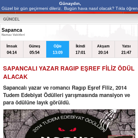
Günaydın,
Güzel bir gün geçirmeni dileriz.
Bugün hava nasıl olacak? Tıkla öğren
GÜNCEL
Sapanca
Namaz Vakitleri
İmsak
Güneş
Öğle
İkindi
Akşam
Yatsı
04:14
05:54
13:09
17:01
20:14
21:47
SAPANCALI YAZAR RAGIP EŞREF FİLİZ ÖDÜL
ALACAK
Sapancalı yazar ve romancı Ragıp Eşref Filiz, 2014
Tudem Edebiyat Ödülleri yarışmasında mansiyon ve
para ödülüne layık görüldü.