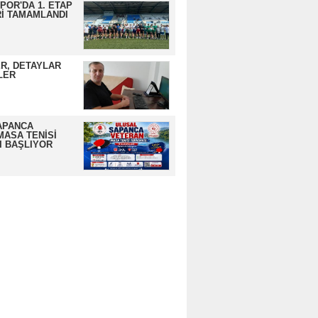
OR'DA 1. ETAP
İ TAMAMLANDI
R, DETAYLAR
LER
APANCA
MASA TENİSİ
I BAŞLIYOR