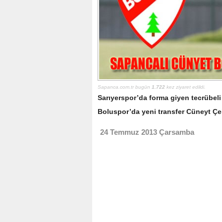
Sapanca.com.tr bugün
1.722
kez ziyaret edildi.
Sarıyerspor’da forma giyen tecrübeli
Boluspor’da yeni transfer Cüneyt Çe
24 Temmuz 2013 Çarsamba