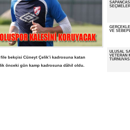
SAPANCASP
SEÇMELER
GERÇEKLE
VE SEBEP
ULUSAL S
VETERAN 
 file bekçisi Cüneyt Çelik’i kadrosuna katan
TURNUVAS
lik önceki gün kamp kadrosuna dâhil oldu.