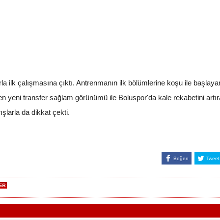
arla ilk çalışmasına çıktı. Antrenmanın ilk bölümlerine koşu ile başla
eken yeni transfer sağlam görünümü ile Boluspor'da kale rekabetini artı
şlarla da dikkat çekti.
Beğen
Tweet