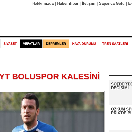
Hakkımızda
|
Haber ihbar
|
İletişim
|
Sapanca Gölü
|
E
SİYASET
VEFATLAR
DEPREMLER
HAVA DURUMU
TREN SAATLERİ
YT BOLUSPOR KALESİNİ
SOFDER'D
DEĞİŞİMİ
ÖZKUM SP
PRİX'DE B