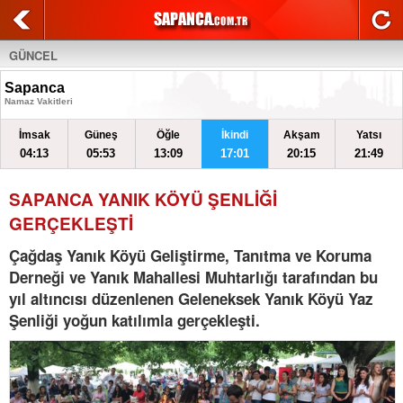
GÜNCEL
Sapanca
Namaz Vakitleri
İmsak
Güneş
Öğle
İkindi
Akşam
Yatsı
04:13
05:53
13:09
17:01
20:15
21:49
SAPANCA YANIK KÖYÜ ŞENLİĞİ
GERÇEKLEŞTİ
Çağdaş Yanık Köyü Geliştirme, Tanıtma ve Koruma
Derneği ve Yanık Mahallesi Muhtarlığı tarafından bu
yıl altıncısı düzenlenen Geleneksek Yanık Köyü Yaz
Şenliği yoğun katılımla gerçekleşti.