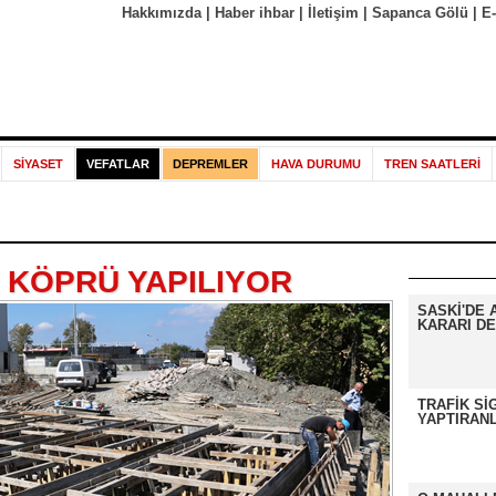
Hakkımızda
|
Haber ihbar
|
İletişim
|
Sapanca Gölü
|
E
SİYASET
VEFATLAR
DEPREMLER
HAVA DURUMU
TREN SAATLERİ
 KÖPRÜ YAPILIYOR
SASKİ'DE 
KARARI DE
TRAFİK Sİ
YAPTIRANL