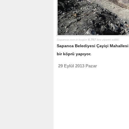
Sapanca.com.tr bugün
6.767
kez ziyaret edildi.
Sapanca Belediyesi Çayiçi Mahallesi
bir köprü yapıyor.
29 Eylül 2013 Pazar