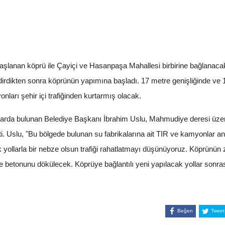
lanan köprü ile Çayiçi ve Hasanpaşa Mahallesi birbirine bağlanacak.
dirdikten sonra köprünün yapımına başladı. 17 metre genişliğinde ve
yonları şehir içi trafiğinden kurtarmış olacak.
larda bulunan Belediye Başkanı İbrahim Uslu, Mahmudiye deresi üze
rtti. Uslu, "Bu bölgede bulunan su fabrikalarına ait TIR ve kamyonlar a
ollarla bir nebze olsun trafiği rahatlatmayı düşünüyoruz. Köprünün z
e betonunu dökülecek. Köprüye bağlantılı yeni yapılacak yollar sonra
Beğen
Tweet