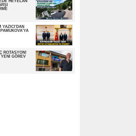
EDE HEYELAN
ARŞI
RME
 YAZICI'DAN
 PAMUKOVA'YA
İÇ ROTASYON!
 YENİ GÖREV