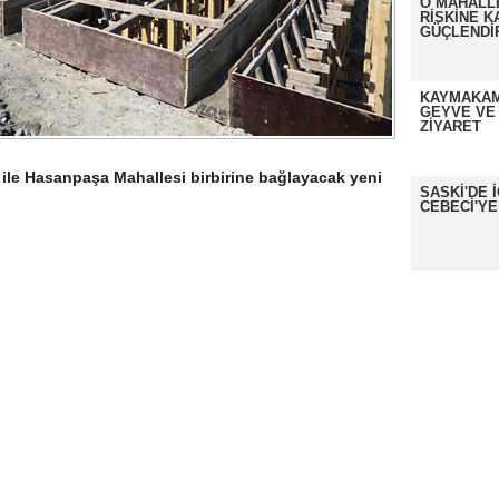
O MAHALL
RİSKİNE K
GÜÇLENDİ
KAYMAKAM
GEYVE VE
ZİYARET
 ile Hasanpaşa Mahallesi birbirine bağlayacak yeni
SASKİ'DE 
CEBECİ'YE