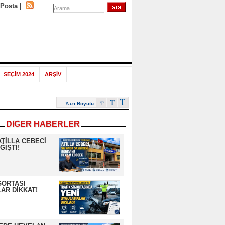
-Posta
|
SEÇİM 2024
ARŞİV
Yazı Boyutu:
DİĞER HABERLER
ATİLLA CEBECİ
ĞİŞTİ!
GORTASI
AR DİKKAT!