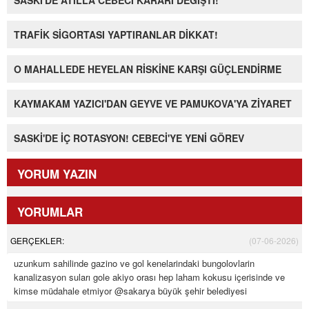
SASKİ'DE ATİLLA CEBECİ KARARI DEĞİŞTİ!
TRAFİK SİGORTASI YAPTIRANLAR DİKKAT!
O MAHALLEDE HEYELAN RİSKİNE KARŞI GÜÇLENDİRME
KAYMAKAM YAZICI'DAN GEYVE VE PAMUKOVA'YA ZİYARET
SASKİ'DE İÇ ROTASYON! CEBECİ'YE YENİ GÖREV
YORUM YAZIN
YORUMLAR
GERÇEKLER:
(07-06-2026)
uzunkum sahilinde gazino ve gol kenelarindaki bungolovlarin
kanalizasyon suları gole akiyo orası hep laham kokusu içerisinde ve
kimse müdahale etmiyor @sakarya büyük şehir belediyesi