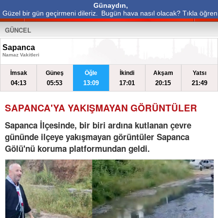
Günaydın,
Güzel bir gün geçirmeni dileriz.
Bugün hava nasıl olacak? Tıkla öğren
GÜNCEL
Sapanca
Namaz Vakitleri
İmsak
Güneş
Öğle
İkindi
Akşam
Yatsı
04:13
05:53
13:09
17:01
20:15
21:49
SAPANCA'YA YAKIŞMAYAN GÖRÜNTÜLER
Sapanca İlçesinde, bir biri ardına kutlanan çevre
gününde ilçeye yakışmayan görüntüler Sapanca
Gölü'nü koruma platformundan geldi.