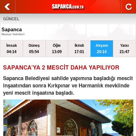
GÜNCEL
Sapanca
Namaz Vakitleri
İmsak
Güneş
Öğle
İkindi
Akşam
Yatsı
04:14
05:54
13:09
17:01
20:14
21:47
SAPANCA’YA 2 MESCİT DAHA YAPILIYOR
Sapanca Belediyesi sahilde yapımına başladığı mescit
inşaatından sonra Kırkpınar ve Harmanlık mevkiinde
yeni mescit inşaatına başladı.