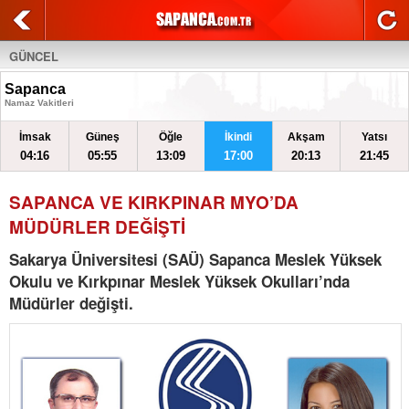
GÜNCEL
Sapanca
Namaz Vakitleri
İmsak
Güneş
Öğle
İkindi
Akşam
Yatsı
04:16
05:55
13:09
17:00
20:13
21:45
SAPANCA VE KIRKPINAR MYO’DA
MÜDÜRLER DEĞİŞTİ
Sakarya Üniversitesi (SAÜ) Sapanca Meslek Yüksek
Okulu ve Kırkpınar Meslek Yüksek Okulları’nda
Müdürler değişti.