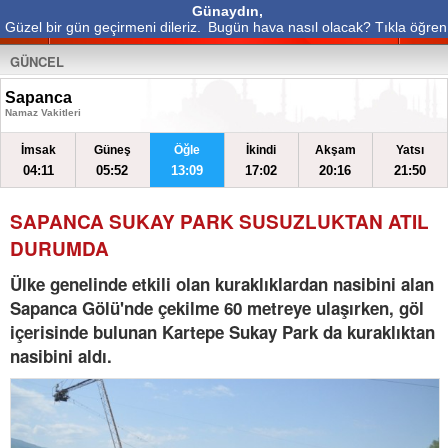
Günaydın,
Güzel bir gün geçirmeni dileriz.
Bugün hava nasıl olacak? Tıkla öğren
GÜNCEL
Sapanca
Namaz Vakitleri
İmsak
Güneş
Öğle
İkindi
Akşam
Yatsı
04:11
05:52
13:09
17:02
20:16
21:50
SAPANCA SUKAY PARK SUSUZLUKTAN ATIL
DURUMDA
Ülke genelinde etkili olan kuraklıklardan nasibini alan
Sapanca Gölü'nde çekilme 60 metreye ulaşırken, göl
içerisinde bulunan Kartepe Sukay Park da kuraklıktan
nasibini aldı.