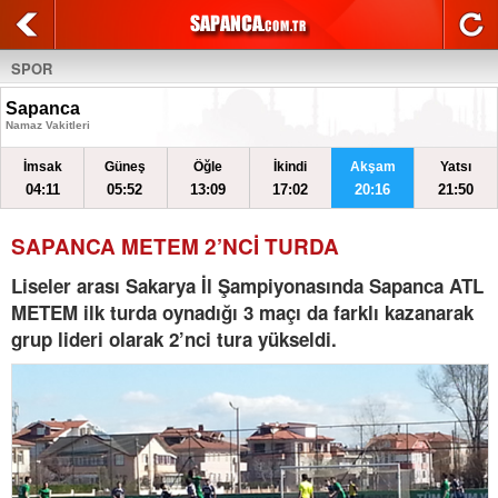
SPOR
Sapanca
Namaz Vakitleri
İmsak
Güneş
Öğle
İkindi
Akşam
Yatsı
04:11
05:52
13:09
17:02
20:16
21:50
SAPANCA METEM 2’NCİ TURDA
Liseler arası Sakarya İl Şampiyonasında Sapanca ATL
METEM ilk turda oynadığı 3 maçı da farklı kazanarak
grup lideri olarak 2’nci tura yükseldi.