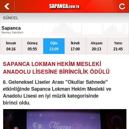
GÜNCEL
Sapanca
Namaz Vakitleri
İmsak
Güneş
Öğle
İkindi
Akşam
Yatsı
04:16
05:55
13:09
17:00
20:13
21:45
SAPANCA LOKMAN HEKİM MESLEKİ
ANADOLU LİSESİNE BİRİNCİLİK ÖDÜLÜ
8. Geleneksel Liseler Arası ''Okullar Sahnede''
etkinliğinde Sapanca Lokman Hekim Mesleki ve
Anadolu Lisesi en iyi müzik kategorisinde
birinci oldu.