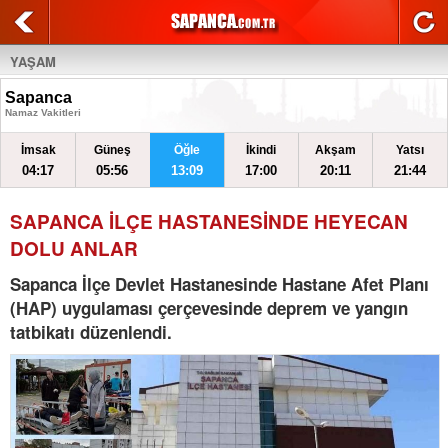
YAŞAM
Sapanca
Namaz Vakitleri
İmsak
Güneş
Öğle
İkindi
Akşam
Yatsı
04:17
05:56
13:09
17:00
20:11
21:44
SAPANCA İLÇE HASTANESİNDE HEYECAN
DOLU ANLAR
Sapanca İlçe Devlet Hastanesinde Hastane Afet Planı
(HAP) uygulaması çerçevesinde deprem ve yangın
tatbikatı düzenlendi.