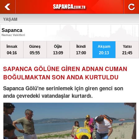
YAŞAM
Sapanca
Namaz Vakitleri
İmsak
Güneş
Öğle
İkindi
Akşam
Yatsı
04:16
05:55
13:09
17:00
20:13
21:45
SAPANCA GÖLÜNE GİREN ADNAN CUMAN
BOĞULMAKTAN SON ANDA KURTULDU
Sapanca Gölü'ne serinlemek için giren genci son
anda çevredeki vatandaşlar kurtardı.