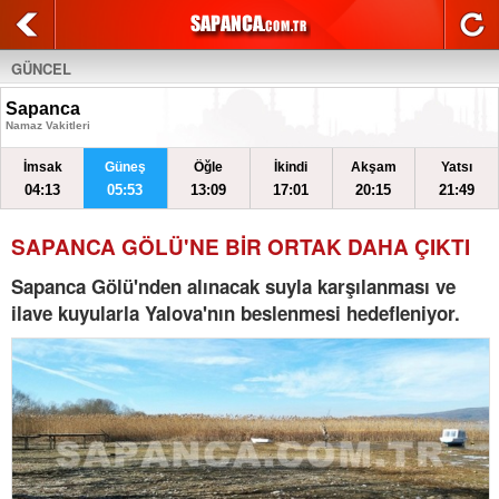
GÜNCEL
Sapanca
Namaz Vakitleri
İmsak
Güneş
Öğle
İkindi
Akşam
Yatsı
04:13
05:53
13:09
17:01
20:15
21:49
SAPANCA GÖLÜ'NE BİR ORTAK DAHA ÇIKTI
Sapanca Gölü'nden alınacak suyla karşılanması ve
ilave kuyularla Yalova'nın beslenmesi hedefleniyor.