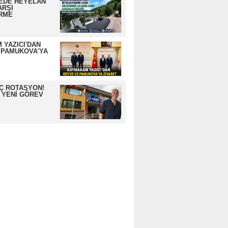
EDE HEYELAN
ARŞI
RME
 YAZICI'DAN
 PAMUKOVA'YA
İÇ ROTASYON!
 YENİ GÖREV