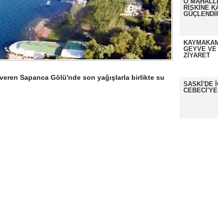
O MAHALL
RİSKİNE K
GÜÇLENDİ
KAYMAKAM
GEYVE VE
ZİYARET
 veren Sapanca Gölü'nde son yağışlarla birlikte su
SASKİ'DE 
CEBECİ'YE