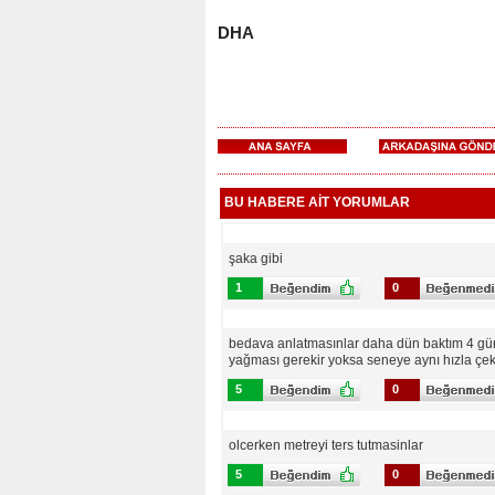
DHA
BU HABERE AİT YORUMLAR
şaka gibi
1
0
bedava anlatmasınlar daha dün baktım 4 gün
yağması gerekir yoksa seneye aynı hızla çek
5
0
olcerken metreyi ters tutmasinlar
5
0