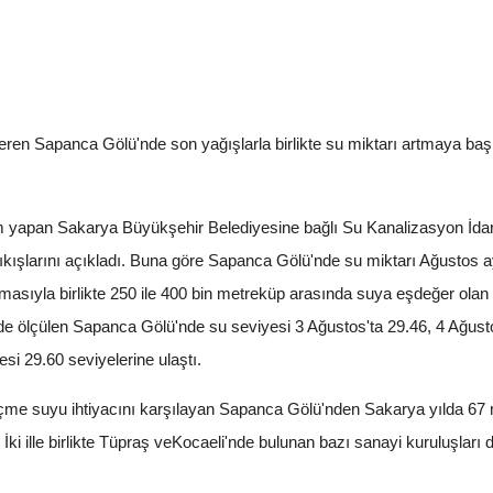
eren Sapanca Gölü'nde son yağışlarla birlikte su miktarı artmaya başl
m yapan Sakarya Büyükşehir Belediyesine bağlı Su Kanalizasyon İdar
ıkışlarını açıkladı. Buna göre Sapanca Gölü'nde su miktarı Ağustos a
almasıyla birlikte 250 ile 400 bin metreküp arasında suya eşdeğer ola
de ölçülen Sapanca Gölü'nde su seviyesi 3 Ağustos'ta 29.46, 4 Ağusto
esi 29.60 seviyelerine ulaştı.
içme suyu ihtiyacını karşılayan Sapanca Gölü'nden Sakarya yılda 67 
İki ille birlikte Tüpraş veKocaeli'nde bulunan bazı sanayi kuruluşları