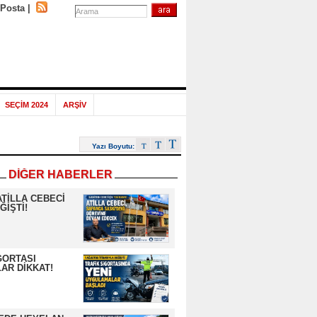
-Posta
|
SEÇİM 2024
ARŞİV
Yazı Boyutu:
DİĞER HABERLER
ATİLLA CEBECİ
ĞİŞTİ!
GORTASI
AR DİKKAT!