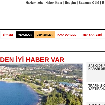
Hakkımızda
|
Haber ihbar
|
İletişim
|
Sapanca Gölü
|
E
SİYASET
VEFATLAR
DEPREMLER
HAVA DURUMU
TREN SAATLERİ
DEN İYİ HABER VAR
SASKİ'DE 
KARARI DE
TRAFİK Sİ
YAPTIRANL