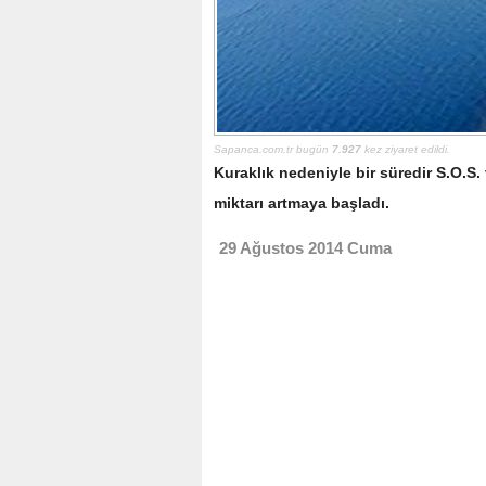
Sapanca.com.tr bugün
7.927
kez ziyaret edildi.
Kuraklık nedeniyle bir süredir S.O.S.
miktarı artmaya başladı.
29 Ağustos 2014 Cuma