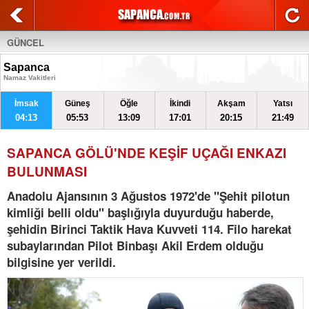
GÜNCEL
Sapanca
Namaz Vakitleri
İmsak
Güneş
Öğle
İkindi
Akşam
Yatsı
04:13
05:53
13:09
17:01
20:15
21:49
SAPANCA GÖLÜ'NDE KEŞİF UÇAĞI ENKAZI
BULUNMASI
Anadolu Ajansının 3 Ağustos 1972'de "Şehit pilotun
kimliği belli oldu" başlığıyla duyurduğu haberde,
şehidin Birinci Taktik Hava Kuvveti 114. Filo harekat
subaylarından Pilot Binbaşı Akil Erdem olduğu
bilgisine yer verildi.