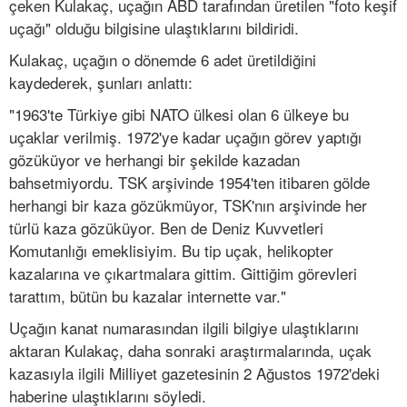
çeken Kulakaç, uçağın ABD tarafından üretilen "foto keşif
uçağı" olduğu bilgisine ulaştıklarını bildiridi.
Kulakaç, uçağın o dönemde 6 adet üretildiğini
kaydederek, şunları anlattı:
"1963'te Türkiye gibi NATO ülkesi olan 6 ülkeye bu
uçaklar verilmiş. 1972'ye kadar uçağın görev yaptığı
gözüküyor ve herhangi bir şekilde kazadan
bahsetmiyordu. TSK arşivinde 1954'ten itibaren gölde
herhangi bir kaza gözükmüyor, TSK'nın arşivinde her
türlü kaza gözüküyor. Ben de Deniz Kuvvetleri
Komutanlığı emeklisiyim. Bu tip uçak, helikopter
kazalarına ve çıkartmalara gittim. Gittiğim görevleri
tarattım, bütün bu kazalar internette var."
Uçağın kanat numarasından ilgili bilgiye ulaştıklarını
aktaran Kulakaç, daha sonraki araştırmalarında, uçak
kazasıyla ilgili Milliyet gazetesinin 2 Ağustos 1972'deki
haberine ulaştıklarını söyledi.