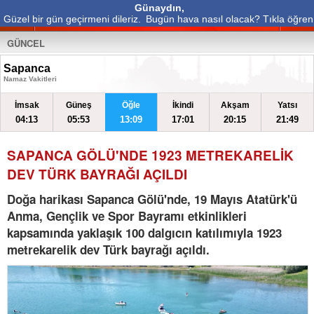
Günaydın,
Güzel bir gün geçirmeni dileriz.
Bugün hava nasıl olacak? Tıkla öğren
GÜNCEL
Sapanca
Namaz Vakitleri
İmsak
Güneş
Öğle
İkindi
Akşam
Yatsı
04:13
05:53
13:09
17:01
20:15
21:49
SAPANCA GÖLÜ'NDE 1923 METREKARELİK
DEV TÜRK BAYRAĞI AÇILDI
Doğa harikası Sapanca Gölü'nde, 19 Mayıs Atatürk'ü
Anma, Gençlik ve Spor Bayramı etkinlikleri
kapsamında yaklaşık 100 dalgıcın katılımıyla 1923
metrekarelik dev Türk bayrağı açıldı.