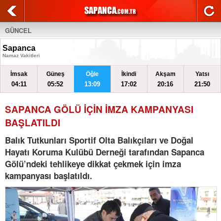
GÜNCEL
Sapanca
Namaz Vakitleri
İmsak
Güneş
Öğle
İkindi
Akşam
Yatsı
04:11
05:52
13:09
17:02
20:16
21:50
SAPANCA GÖLÜ İÇİN İMZA KAMPANYASI
BAŞLATILDI
Balık Tutkunları Sportif Olta Balıkçıları ve Doğal
Hayatı Koruma Kulübü Derneği tarafından Sapanca
Gölü’ndeki tehlikeye dikkat çekmek için imza
kampanyası başlatıldı.