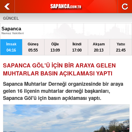
GÜNCEL
Sapanca
Namaz Vakitleri
İmsak
Güneş
Öğle
İkindi
Akşam
Yatsı
04:16
05:55
13:09
17:00
20:13
21:45
SAPANCA GÖL'Ü İÇİN BİR ARAYA GELEN
MUHTARLAR BASIN AÇIKLAMASI YAPTI
Sapanca Muhtarlar Derneği organizesinde bir araya
gelen 16 ilçenin muhtarlar derneği başkanları,
Sapanca Göl'ü için basın açıklaması yaptı.