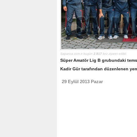
Sapanca.com.tr bugün
2.817
kez ziyaret edildi.
Süper Amatör Lig B grubundaki tems
Kadir Gür tarafından düzenlenen yeme
29 Eylül 2013 Pazar