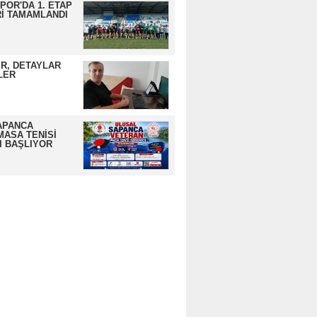
OR'DA 1. ETAP
İ TAMAMLANDI
R, DETAYLAR
LER
APANCA
MASA TENİSİ
I BAŞLIYOR