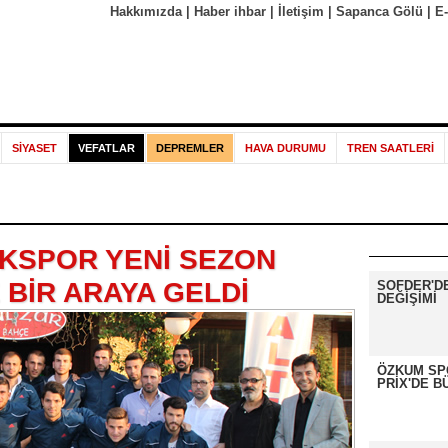
Hakkımızda
|
Haber ihbar
|
İletişim
|
Sapanca Gölü
|
E
SİYASET
VEFATLAR
DEPREMLER
HAVA DURUMU
TREN SAATLERİ
KSPOR YENİ SEZON
BİR ARAYA GELDİ
SOFDER'D
DEĞİŞİMİ
ÖZKUM SP
PRİX'DE B