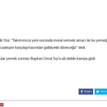
r Gür, "Takımımıza yeni sezonda moral vermek amacı ile bu yemeği
lispor karşılaşmasından galibiyetle döneceğiz" dedi.
ular yemek sonrası Başkan Umut Sıy'a ait otelde kampa girdi.
Beğen
Tweet