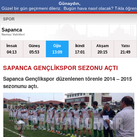
Günaydın,
Güzel bir gün geçirmeni dileriz.
Bugün hava nasıl olacak? Tıkla öğren
SPOR
Sapanca
Namaz Vakitleri
İmsak
Güneş
Öğle
İkindi
Akşam
Yatsı
04:13
05:53
13:09
17:01
20:15
21:49
SAPANCA GENÇLİKSPOR SEZONU AÇTI
Sapanca Gençlikspor düzenlenen törenle 2014 – 2015
sezonunu açtı.