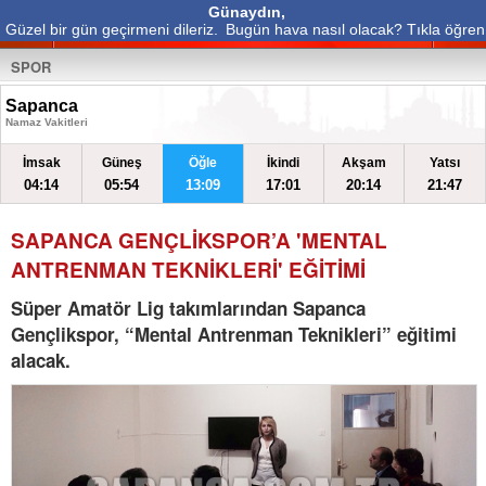
Günaydın,
Güzel bir gün geçirmeni dileriz.
Bugün hava nasıl olacak? Tıkla öğren
SPOR
Sapanca
Namaz Vakitleri
İmsak
Güneş
Öğle
İkindi
Akşam
Yatsı
04:14
05:54
13:09
17:01
20:14
21:47
SAPANCA GENÇLİKSPOR’A 'MENTAL
ANTRENMAN TEKNİKLERİ' EĞİTİMİ
Süper Amatör Lig takımlarından Sapanca
Gençlikspor, “Mental Antrenman Teknikleri” eğitimi
alacak.