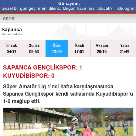
Günaydın,
Güzel bir gün geçirmeni dileriz.
Bugün hava nasıl olacak? Tıkla öğren
SPOR
Sapanca
Namaz Vakitleri
İmsak
Güneş
Öğle
İkindi
Akşam
Yatsı
04:13
05:53
13:09
17:01
20:15
21:49
SAPANCA GENÇLİKSPOR: 1 –
KUYUDİBİSPOR: 0
Süper Amatör Lig 1’nci hafta karşılaşmasında
Sapanca Gençlikspor kendi sahasında Kuyudibispor’u
1-0 mağlup etti.