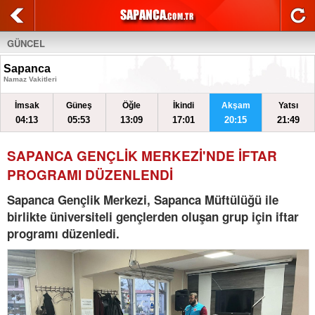
GÜNCEL
Sapanca
Namaz Vakitleri
İmsak
Güneş
Öğle
İkindi
Akşam
Yatsı
04:13
05:53
13:09
17:01
20:15
21:49
SAPANCA GENÇLİK MERKEZİ'NDE İFTAR
PROGRAMI DÜZENLENDİ
Sapanca Gençlik Merkezi, Sapanca Müftülüğü ile
birlikte üniversiteli gençlerden oluşan grup için iftar
programı düzenledi.