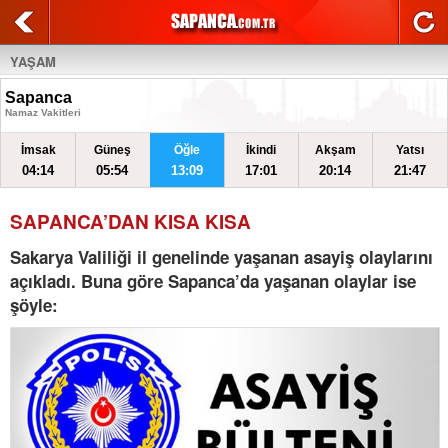
YAŞAM
Sapanca
Namaz Vakitleri
İmsak
Güneş
Öğle
İkindi
Akşam
Yatsı
04:14
05:54
13:09
17:01
20:14
21:47
SAPANCA’DAN KISA KISA
Sakarya Valiliği il genelinde yaşanan asayiş olaylarını
açıkladı. Buna göre Sapanca’da yaşanan olaylar ise
şöyle: