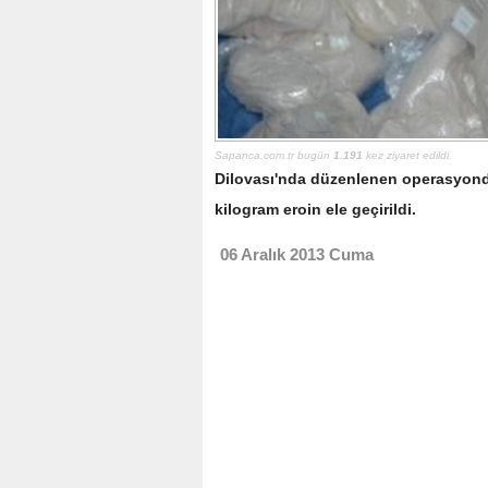
Sapanca.com.tr bugün
1.191
kez ziyaret edildi.
Dilovası'nda düzenlenen operasyond
kilogram eroin ele geçirildi.
06 Aralık 2013 Cuma