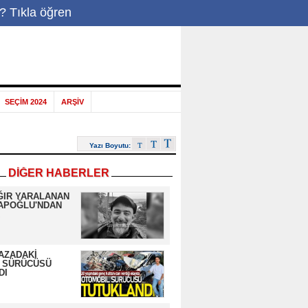
-Posta
|
? Tıkla öğren
SEÇİM 2024
ARŞİV
Yazı Boyutu:
DİĞER HABERLER
ĞIR YARALANAN
APOĞLU'NDAN
AZADAKİ
 SÜRÜCÜSÜ
DI