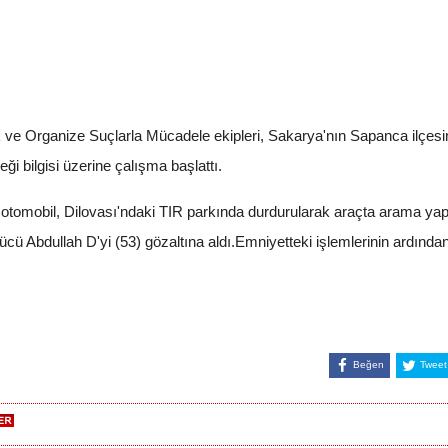
ve Organize Suçlarla Mücadele ekipleri, Sakarya'nın Sapanca ilçesin
ği bilgisi üzerine çalışma başlattı.
 otomobil, Dilovası'ndaki TIR parkında durdurularak araçta arama yapı
rücü Abdullah D'yi (53) gözaltına aldı.Emniyetteki işlemlerinin ardında
Beğen
Tweet