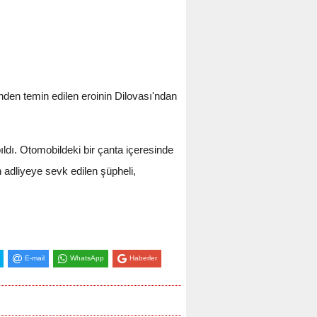
den temin edilen eroinin Dilovası'ndan
ldı. Otomobildeki bir çanta içeresinde
n adliyeye sevk edilen şüpheli,
E-mail
WhatsApp
Haberler