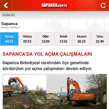
GÜNCEL
Sapanca
Namaz Vakitleri
İmsak
Güneş
Öğle
İkindi
Akşam
Yatsı
04:13
05:53
13:09
17:01
20:15
21:49
SAPANCA’DA YOL AÇMA ÇALIŞMALARI
Sapanca Belediyesi tarafından ilçe genelinde
sürdürülen yol açma çalışmaları devam ediyor.