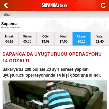
GÜNCEL
Sapanca
Namaz Vakitleri
İmsak
Güneş
Öğle
İkindi
Akşam
Yatsı
04:16
05:55
13:09
17:00
20:13
21:45
SAPANCA'DA UYUŞTURUCU OPERASYONU
14 GÖZALTI
Sakarya'da 200 polisle 20 ayrı adrese yapılan
uyuşturucu operasyonunda 14 kişi gözaltına alındı.