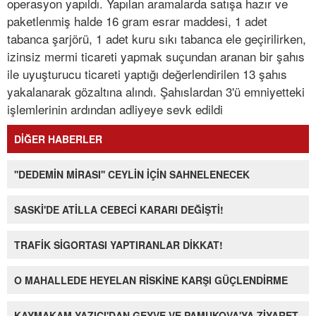
operasyon yapıldı. Yapılan aramalarda satışa hazır ve
paketlenmiş halde 16 gram esrar maddesi, 1 adet
tabanca şarjörü, 1 adet kuru sıkı tabanca ele geçirilirken,
izinsiz mermi ticareti yapmak suçundan aranan bir şahıs
ile uyuşturucu ticareti yaptığı değerlendirilen 13 şahıs
yakalanarak gözaltına alındı. Şahıslardan 3'ü emniyetteki
işlemlerinin ardından adliyeye sevk edildi
DİĞER HABERLER
''DEDEMİN MİRASI'' CEYLİN İÇİN SAHNELENECEK
SASKİ'DE ATİLLA CEBECİ KARARI DEĞİŞTİ!
TRAFİK SİGORTASI YAPTIRANLAR DİKKAT!
O MAHALLEDE HEYELAN RİSKİNE KARŞI GÜÇLENDİRME
KAYMAKAM YAZICI'DAN GEYVE VE PAMUKOVA'YA ZİYARET