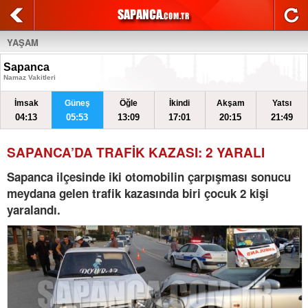
YAŞAM
Sapanca
Namaz Vakitleri
İmsak
Güneş
Öğle
İkindi
Akşam
Yatsı
04:13
05:53
13:09
17:01
20:15
21:49
SAPANCA’DA TRAFİK KAZASI: 2 YARALI
Sapanca ilçesinde iki otomobilin çarpışması sonucu
meydana gelen trafik kazasında biri çocuk 2 kişi
yaralandı.